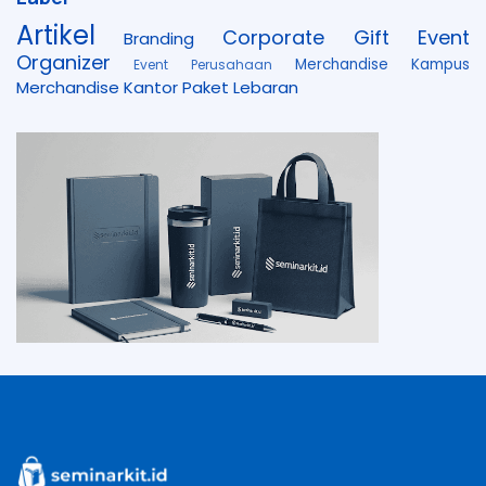
Artikel
Corporate Gift
Event
Branding
Organizer
Merchandise Kampus
Event Perusahaan
Merchandise Kantor
Paket Lebaran