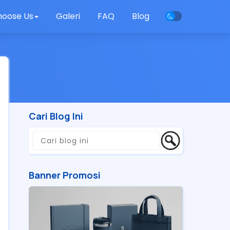
oose Us
Galeri
FAQ
Blog
Cari Blog Ini
Banner Promosi