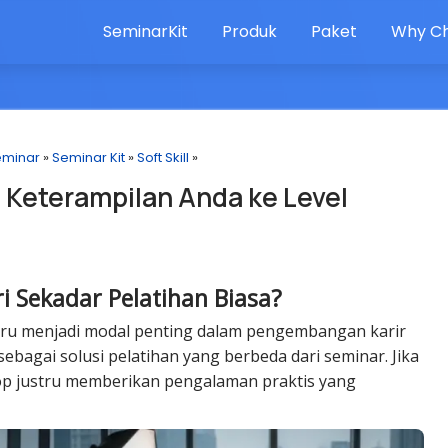
SeminarKit
Produk
Paket
Why Ch
eminar
»
Seminar Kit
»
Soft Skill
»
Keterampilan Anda ke Level
 Sekadar Pelatihan Biasa?
 baru menjadi modal penting dalam pengembangan karir
bagai solusi pelatihan yang berbeda dari seminar. Jika
op justru memberikan pengalaman praktis yang