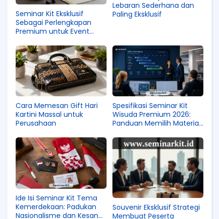
Lebaran Sederhana dan
Seminar Kit Eksklusif
Paling Eksklusif
Sebagai Perlengkapan
Premium untuk Event
Bergengsi
Cara Memesan Gift Hari
Spesifikasi Seminar Kit
Kartini Massal untuk
Wisuda Premium 2026:
Perusahaan
Panduan Memilih Material
yang Berkesan untuk
Alumni
Ide Isi Seminar Kit Tema
Kemerdekaan: Padukan
Souvenir Eksklusif Strategi
Nasionalisme dan Kesan
Membuat Peserta