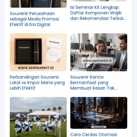
Isi Seminar Kit Lengkap:
Daftar Komponen Wajib
Souvenir Perusahaan
dan Rekomendasi Terbaik
sebagai Media Promosi
2026
Efektif di Era Digital
Perbandingan Souvenir
Souvenir Kantor
Lokal vs Impor Mana yang
Bermanfaat yang
Lebih Efektif
Membuat Kesan Tak
Terlupakan
Cara Cerdas Otomasi