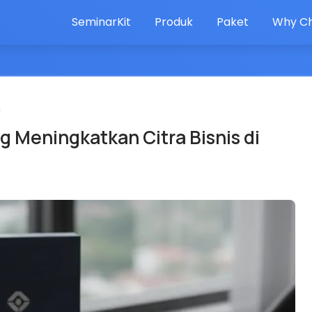
SeminarKit
Produk
Paket
Why Ch
»
 Meningkatkan Citra Bisnis di