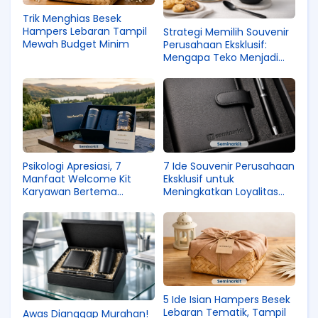
Trik Menghias Besek
Hampers Lebaran Tampil
Strategi Memilih Souvenir
Mewah Budget Minim
Perusahaan Eksklusif:
Mengapa Teko Menjadi
Tren Baru untuk
Corporate Gifting?
Psikologi Apresiasi, 7
7 Ide Souvenir Perusahaan
Manfaat Welcome Kit
Eksklusif untuk
Karyawan Bertema
Meningkatkan Loyalitas
Ramadhan
Klien
5 Ide Isian Hampers Besek
Lebaran Tematik, Tampil
Awas Dianggap Murahan!