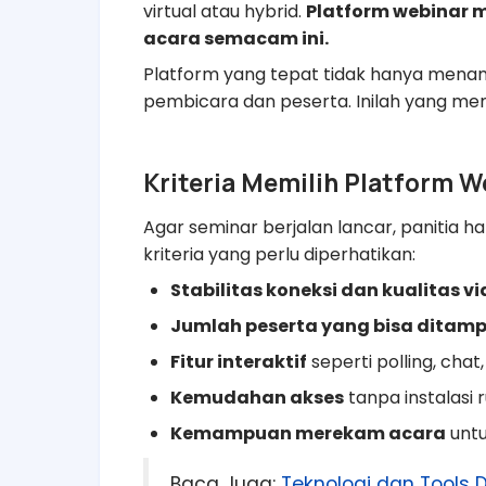
virtual atau hybrid.
Platform webinar 
acara semacam ini.
Platform yang tepat tidak hanya menamp
pembicara dan peserta. Inilah yang mem
Kriteria Memilih Platform W
Agar seminar berjalan lancar, panitia 
kriteria yang perlu diperhatikan:
Stabilitas koneksi dan kualitas vi
Jumlah peserta yang bisa ditam
Fitur interaktif
seperti polling, chat
Kemudahan akses
tanpa instalasi r
Kemampuan merekam acara
untu
Baca Juga:
Teknologi dan Tools D