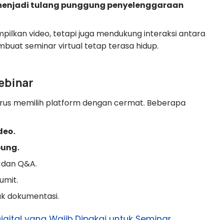
menjadi tulang punggung penyelenggaraan
ilkan video, tetapi juga mendukung interaksi antara
buat seminar virtual tetap terasa hidup.
ebinar
harus memilih platform dengan cermat. Beberapa
deo.
pung.
, dan Q&A.
umit.
k dokumentasi.
igital yang Wajib Dipakai untuk Seminar