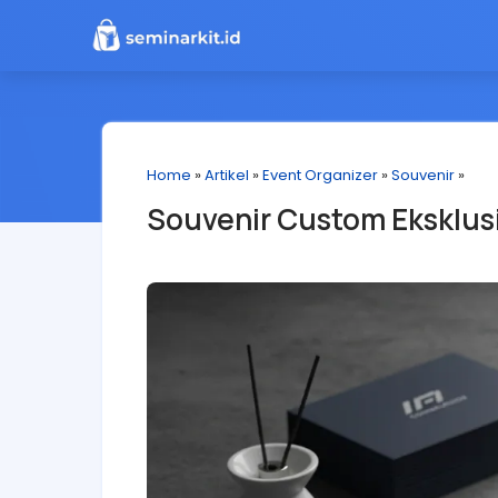
Home
»
Artikel
»
Event Organizer
»
Souvenir
»
Souvenir Custom Eksklus