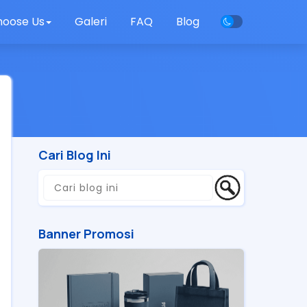
oose Us
Galeri
FAQ
Blog
Cari Blog Ini
Banner Promosi