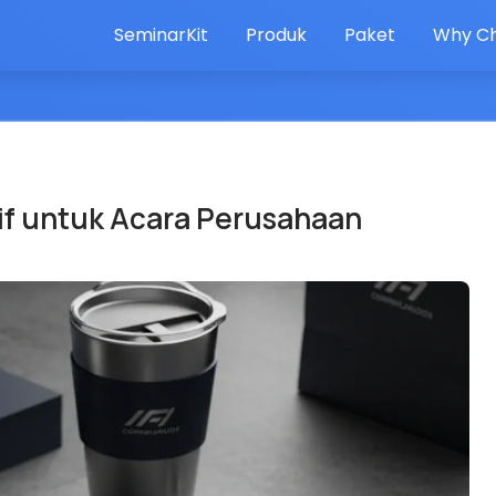
SeminarKit
Produk
Paket
Why Ch
if untuk Acara Perusahaan