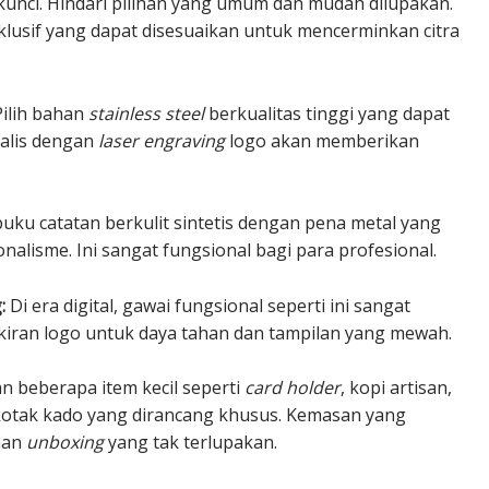
 kunci. Hindari pilihan yang umum dan mudah dilupakan.
klusif yang dapat disesuaikan untuk mencerminkan citra
ilih bahan
stainless steel
berkualitas tinggi yang dapat
alis dengan
laser engraving
logo akan memberikan
uku catatan berkulit sintetis dengan pena metal yang
nalisme. Ini sangat fungsional bagi para profesional.
:
Di era digital, gawai fungsional seperti ini sangat
 ukiran logo untuk daya tahan dan tampilan yang mewah.
 beberapa item kecil seperti
card holder
, kopi artisan,
kotak kado yang dirancang khusus. Kemasan yang
man
unboxing
yang tak terlupakan.