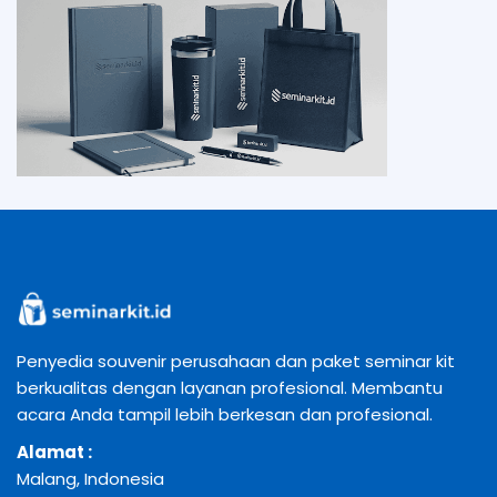
Penyedia souvenir perusahaan dan paket seminar kit
berkualitas dengan layanan profesional. Membantu
acara Anda tampil lebih berkesan dan profesional.
Alamat :
Malang, Indonesia