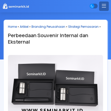
Home
»
Artikel
»
Branding Perusahaan
»
Strategi Pemasaran
»
Perbeedaan Souvenir Internal dan
Eksternal