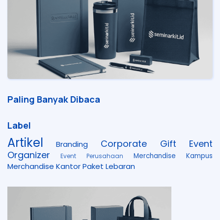
Paling Banyak Dibaca
Label
Artikel
Corporate Gift
Event
Branding
Organizer
Merchandise Kampus
Event Perusahaan
Merchandise Kantor
Paket Lebaran