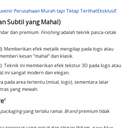
uvenir Perusahaan Murah tapi Tetap TerlihatEksklusif
.
han Subtil yang Mahal)
andar dan premium.
Finishing
adalah teknik pasca-cetak
ld): Memberikan efek metalik mengilap pada logo atau
k memberi kesan "mahal" dan klasik.
: Teknik ini memberikan efek tekstur 3D pada logo atau
aba) ini sangat modern dan elegan.
 pada area tertentu (misal, logo), sementara latar
ntras yang mewah.
e'
n
packaging
yang terlalu ramai.
Brand
premium tidak
a korporat yang pekat dan elegan (hitam,
navy blue
,