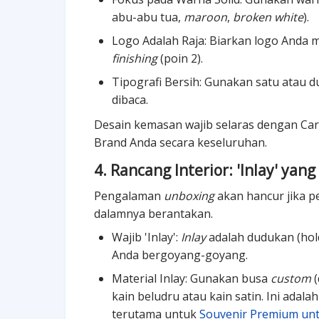
abu-abu tua,
maroon
,
broken white
).
Logo Adalah Raja: Biarkan logo Anda m
finishing
(poin 2).
Tipografi Bersih: Gunakan satu atau d
dibaca.
Desain kemasan wajib selaras dengan Ca
Brand Anda secara keseluruhan.
4. Rancang Interior: 'Inlay' yang
Pengalaman
unboxing
akan hancur jika 
dalamnya berantakan.
Wajib 'Inlay':
Inlay
adalah dudukan (hold
Anda bergoyang-goyang.
Material Inlay: Gunakan busa
custom
(
kain beludru atau kain satin. Ini adala
terutama untuk
Souvenir Premium untu