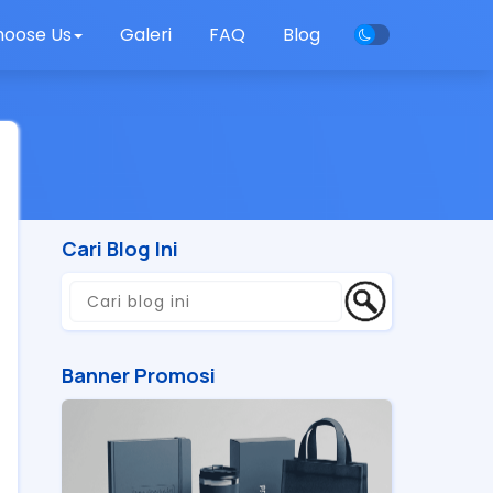
oose Us
Galeri
FAQ
Blog
Cari Blog Ini
Banner Promosi