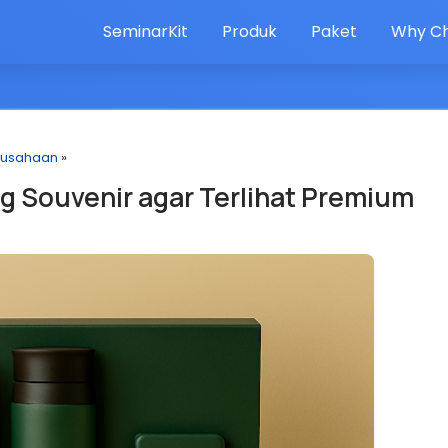
SeminarKit
Produk
Paket
Why Ch
rusahaan
»
g Souvenir agar Terlihat Premium