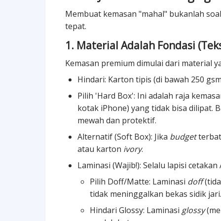
Membuat kemasan "mahal" bukanlah soal d
tepat.
1. Material Adalah Fondasi (Tek
Kemasan premium dimulai dari material ya
Hindari: Karton tipis (di bawah 250 g
Pilih 'Hard Box': Ini adalah raja kema
kotak iPhone) yang tidak bisa dilipat
mewah dan protektif.
Alternatif (Soft Box): Jika
budget
terbat
atau karton
ivory
.
Laminasi (Wajib!): Selalu lapisi cetakan
Pilih Doff/Matte: Laminasi
doff
(tid
tidak meninggalkan bekas sidik jari
Hindari Glossy: Laminasi
glossy
(men