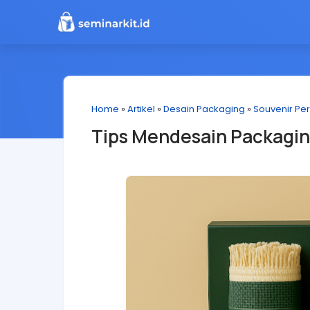
Home
»
Artikel
»
Desain Packaging
»
Souvenir Pe
Tips Mendesain Packagin