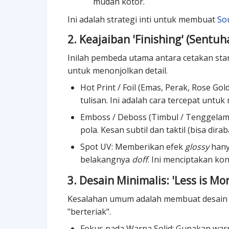
mudah kotor.
Ini adalah strategi inti untuk membuat
So
2. Keajaiban 'Finishing' (Sentu
Inilah pembeda utama antara cetakan st
untuk menonjolkan detail.
Hot Print / Foil (Emas, Perak, Rose Go
tulisan. Ini adalah cara tercepat untu
Emboss / Deboss (Timbul / Tenggelam)
pola. Kesan subtil dan taktil (bisa dir
Spot UV: Memberikan efek
glossy
hanya
belakangnya
doff
. Ini menciptakan ko
3. Desain Minimalis: 'Less is Mor
Kesalahan umum adalah membuat desai
"berteriak".
Fokus pada Warna Solid: Gunakan warn