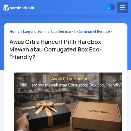
Home
»
Lanyard Seminarkit
»
Seminarkit
»
Seminarkit Remote
»
Awas Citra Hancur! Pilih Hardbox
Mewah atau Corrugated Box Eco-
Friendly?