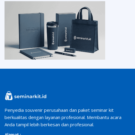
Penyedia souvenir perusahaan dan paket seminar kit
berkualitas dengan layanan profesional. Membantu acara
Anda tampil lebih berkesan dan profesional.
Alamat :