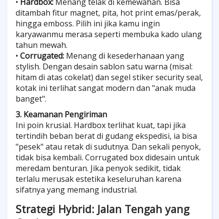
•
Hardbox:
Menang telak di kemewahan. Bisa
ditambah fitur magnet, pita, hot print emas/perak,
hingga emboss. Pilih ini jika kamu ingin
karyawanmu merasa seperti membuka kado ulang
tahun mewah.
•
Corrugated:
Menang di kesederhanaan yang
stylish. Dengan desain sablon satu warna (misal:
hitam di atas cokelat) dan segel stiker security seal,
kotak ini terlihat sangat modern dan "anak muda
banget".
3. Keamanan Pengiriman
Ini poin krusial. Hardbox terlihat kuat, tapi jika
tertindih beban berat di gudang ekspedisi, ia bisa
"pesek" atau retak di sudutnya. Dan sekali penyok,
tidak bisa kembali. Corrugated box didesain untuk
meredam benturan. Jika penyok sedikit, tidak
terlalu merusak estetika keseluruhan karena
sifatnya yang memang industrial.
Strategi Hybrid: Jalan Tengah yang