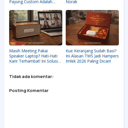
Payung Custom Adalah
Norak
Simbol 'Perlindungan' Bisnis
Terbaik di Musim Hujan
2026
Masih Meeting Pakai
Kue Keranjang Sudah Basi?
Speaker Laptop? Hati-Hati
Ini Alasan TWS Jadi Hampers
Karir Terhambat! Ini Solusi
Imlek 2026 Paling Dicari!
Cerdas WFH
Tidak ada komentar:
Posting Komentar