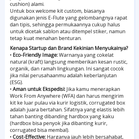
cushion) alami.
Untuk box welcome kit custom, biasanya
digunakan jenis E-Flute yang gelombangnya rapat
dan tipis, sehingga permukaannya cukup halus
untuk dicetak sablon atau ditempel stiker, namun
tetap kuat menahan benturan.
Kenapa Startup dan Brand Kekinian Menyukainya?
•
Eco-Friendly Image:
Warnanya yang cokelat
natural (kraft) langsung memberikan kesan rustic,
organik, dan ramah lingkungan. Ini sangat cocok
jika nilai perusahaanmu adalah keberlanjutan
(ESG).
•
Aman untuk Ekspedisi:
Jika kamu menerapkan
Work From Anywhere (WFA) dan harus mengirim
kit ke luar pulau via kurir logistik, corrugated box
adalah juara bertahan. Sifatnya yang elastis lebih
tahan banting dibanding hardbox yang kaku
(hardbox bisa penyok jika dibanting kurir,
corrugated bisa membal).
•
Cost-Effective:
Harganya jauh lebih bersahabat,