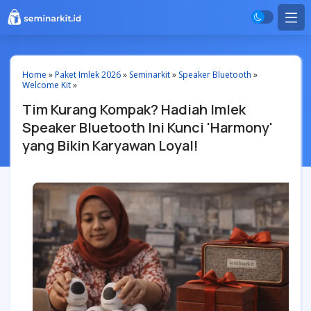
Home
»
Paket Imlek 2026
»
Seminarkit
»
Speaker Bluetooth
»
Welcome Kit
»
Tim Kurang Kompak? Hadiah Imlek
Speaker Bluetooth Ini Kunci 'Harmony'
yang Bikin Karyawan Loyal!