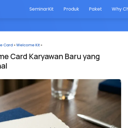
SeminarKit
Produk
Paket
Why Ch
e Card
»
Welcome Kit
»
me Card Karyawan Baru yang
al