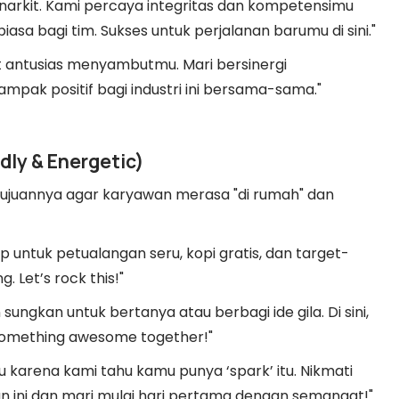
inarkit. Kami percaya integritas dan kompetensimu
sa bagi tim. Sukses untuk perjalanan barumu di sini."
t antusias menyambutmu. Mari bersinergi
ak positif bagi industri ini bersama-sama."
ndly & Energetic)
. Tujuannya agar karyawan merasa "di rumah" dan
siap untuk petualangan seru, kopi gratis, dan target-
. Let’s rock this!"
sungkan untuk bertanya atau berbagi ide gila. Di sini,
 something awesome together!"
 karena kami tahu kamu punya ‘spark’ itu. Nikmati
 ini dan mari mulai hari pertama dengan semangat!"