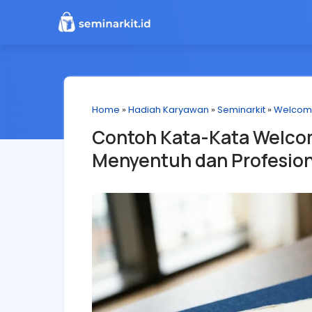
Home
»
Hadiah Karyawan
»
Seminarkit
»
Welcom
Contoh Kata-Kata Welco
Menyentuh dan Profesion