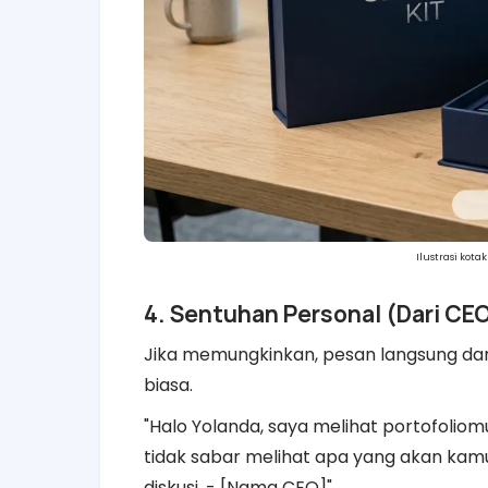
Ilustrasi kot
​4. Sentuhan Personal (Dari C
​Jika memungkinkan, pesan langsung dar
biasa.
​"Halo Yolanda, saya melihat portofoli
tidak sabar melihat apa yang akan kamu c
diskusi. - [Nama CEO]"