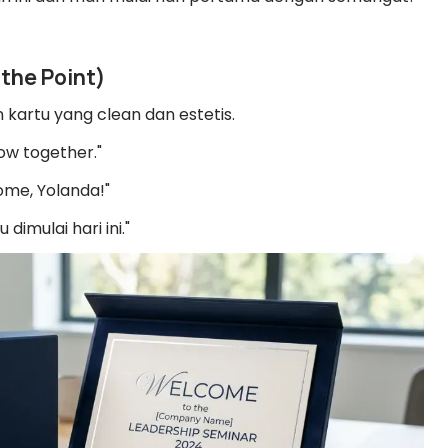
 the Point)
n kartu yang clean dan estetis.
row together."
come, Yolanda!"
imulai hari ini."