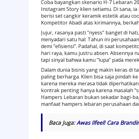
Coba bayangkan skenario H-7 Lebaran 202
Instagram Story klien setiamu. Di sana,
berisi set cangkir keramik estetik atau c
Kompetitor Abadi atas kirimannya, berkah 
Jujur, rasanya pasti "nyess" banget di h
menyadari satu hal: Tahun ini perusah
demi "efisiensi". Padahal, di saat kompe
hari raya, kamu justru absen. Absennya 
tapi sinyal bahwa kamu "lupa" pada merek
Dalam dunia bisnis yang makin keras di 
paling berharga. Klien bisa saja pindah k
karena mereka merasa tidak diperhatikan
kontrak penting hanya karena masalah "sen
Hampers Lebaran bukan sekadar bagi-bagi r
manfaat hampers lebaran perusahaan dari
Baca Juga:
Awas Ilfeel! Cara Brand