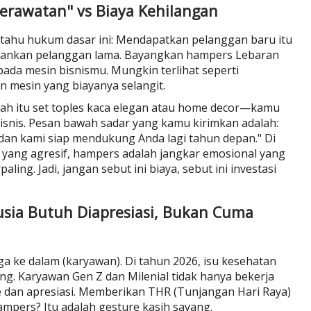
"Perawatan" vs Biaya Kehilangan
 tahu hukum dasar ini: Mendapatkan pelanggan baru itu
ahankan pelanggan lama. Bayangkan hampers Lebaran
i pada mesin bisnismu. Mungkin terlihat seperti
n mesin yang biayanya selangit.
h itu set toples kaca elegan atau home decor—kamu
bisnis. Pesan bawah sadar yang kamu kirimkan adalah:
 dan kami siap mendukung Anda lagi tahun depan." Di
ang agresif, hampers adalah jangkar emosional yang
ling. Jadi, jangan sebut ini biaya, sebut ini investasi
sia Butuh Diapresiasi, Bukan Cuma
uga ke dalam (karyawan). Di tahun 2026, isu kesehatan
ng. Karyawan Gen Z dan Milenial tidak hanya bekerja
e dan apresiasi. Memberikan THR (Tunjangan Hari Raya)
mpers? Itu adalah gesture kasih sayang.