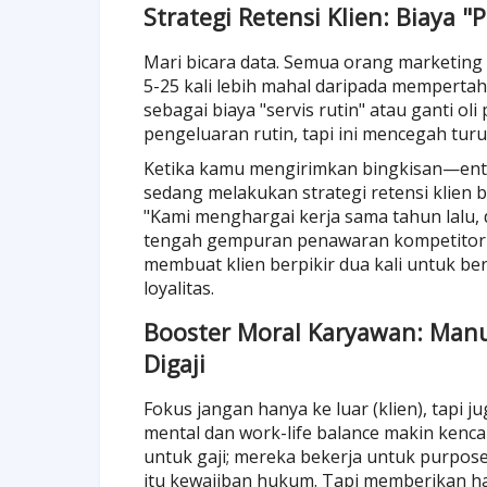
Strategi Retensi Klien: Biaya 
Mari bicara data. Semua orang marketing
5-25 kali lebih mahal daripada mempert
sebagai biaya "servis rutin" atau ganti ol
pengeluaran rutin, tapi ini mencegah turu
Ketika kamu mengirimkan bingkisan—enta
sedang melakukan strategi retensi klien 
"Kami menghargai kerja sama tahun lalu,
tengah gempuran penawaran kompetitor y
membuat klien berpikir dua kali untuk berpa
loyalitas.
Booster Moral Karyawan: Manu
Digaji
Fokus jangan hanya ke luar (klien), tapi j
mental dan work-life balance makin kenca
untuk gaji; mereka bekerja untuk purpos
itu kewajiban hukum. Tapi memberikan ha