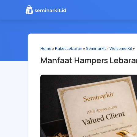
Home
»
Paket Lebaran
»
Seminarkit
»
Welcome Kit
»
Manfaat Hampers Lebara