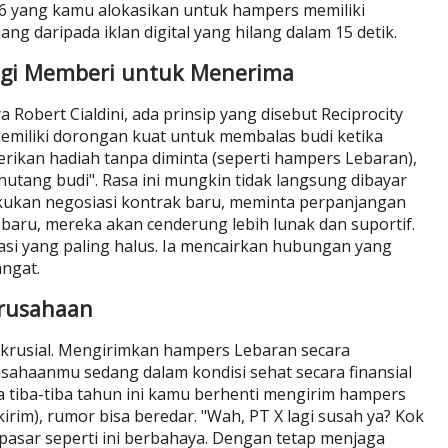
6 yang kamu alokasikan untuk hampers memiliki
ang daripada iklan digital yang hilang dalam 15 detik.
logi Memberi untuk Menerima
 Robert Cialdini, ada prinsip yang disebut Reciprocity
 memiliki dorongan kuat untuk membalas budi ketika
ikan hadiah tanpa diminta (seperti hampers Lebaran),
utang budi". Rasa ini mungkin tidak langsung dibayar
akukan negosiasi kontrak baru, meminta perpanjangan
aru, mereka akan cenderung lebih lunak dan suportif.
si yang paling halus. Ia mencairkan hubungan yang
ngat.
erusahaan
 krusial. Mengirimkan hampers Lebaran secara
ahaanmu sedang dalam kondisi sehat secara finansial
ka tiba-tiba tahun ini kamu berhenti mengirim hampers
irim), rumor bisa beredar. "Wah, PT X lagi susah ya? Kok
pasar seperti ini berbahaya. Dengan tetap menjaga