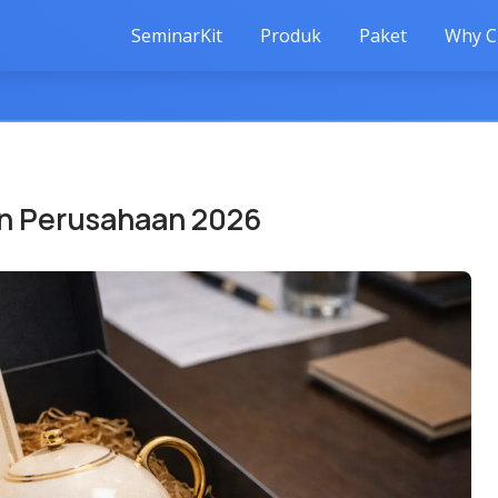
SeminarKit
Produk
Paket
Why C
n Perusahaan 2026