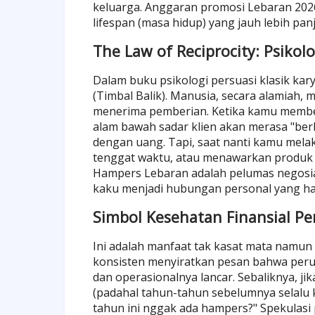
keluarga. Anggaran promosi Lebaran 202
lifespan (masa hidup) yang jauh lebih panj
The Law of Reciprocity: Psiko
Dalam buku psikologi persuasi klasik karya
(Timbal Balik). Manusia, secara alamiah,
menerima pemberian. Ketika kamu member
alam bawah sadar klien akan merasa "berh
dengan uang. Tapi, saat nanti kamu mel
tenggat waktu, atau menawarkan produk b
Hampers Lebaran adalah pelumas negosia
kaku menjadi hubungan personal yang ha
Simbol Kesehatan Finansial P
Ini adalah manfaat tak kasat mata namun
konsisten menyiratkan pesan bahwa perus
dan operasionalnya lancar. Sebaliknya, ji
(padahal tahun-tahun sebelumnya selalu k
tahun ini nggak ada hampers?" Spekulasi 