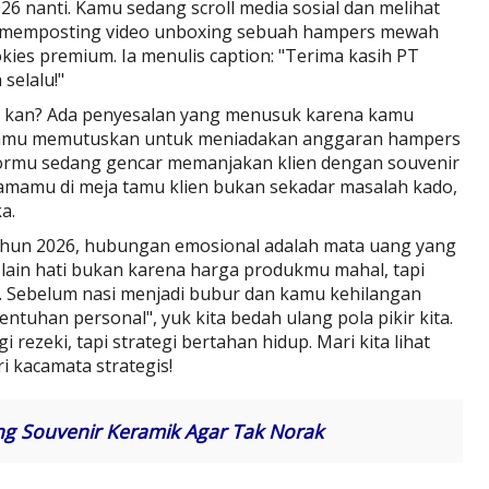
6 nanti. Kamu sedang scroll media sosial dan melihat
 ia memposting video unboxing sebuah hampers mewah
ookies premium. Ia menulis caption: "Terima kasih PT
selalu!"
ati, kan? Ada penyesalan yang menusuk karena kamu
aanmu memutuskan untuk meniadakan anggaran hampers
titormu sedang gencar memanjakan klien dengan souvenir
namamu di meja tamu klien bukan sekadar masalah kado,
a.
tahun 2026, hubungan emosional adalah mata uang yang
e lain hati bukan karena harga produkmu mahal, tapi
. Sebelum nasi menjadi bubur dan kamu kehilangan
tuhan personal", yuk kita bedah ulang pola pikir kita.
ezeki, tapi strategi bertahan hidup. Mari kita lihat
 kacamata strategis!
ing Souvenir Keramik Agar Tak Norak