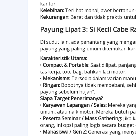
kantor.
Kelebihan:
Terlihat mahal, awet bertahun-
Kekurangan:
Berat dan tidak praktis unt
Payung Lipat 3: Si Kecil Cabe R
Di sudut lain, ada penantang yang menganda
payung yang paling umum ditemukan kar
Karakteristik Utama:
•
Compact & Portable:
Saat dilipat, panja
tas kerja, tote bag, bahkan laci motor.
•
Mekanisme:
Tersedia dalam varian manua
•
Ringan:
Bobotnya tidak membebani, sehi
payung sebelum hujan".
Siapa Target Penerimanya?
•
Karyawan Lapangan / Sales:
Mereka yang 
umum, atau naik motor. Mereka butuh payun
•
Peserta Seminar / Mass Gathering:
Jika 
orang, ini opsi paling logis secara budget
•
Mahasiswa / Gen Z:
Generasi yang menyuka