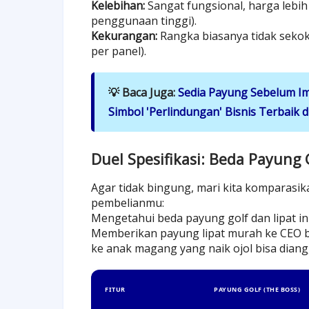
Kelebihan:
Sangat fungsional, harga lebih
penggunaan tinggi).
Kekurangan:
Rangka biasanya tidak sekoko
per panel).
💡 Baca Juga:
Sedia Payung Sebelum I
Simbol 'Perlindungan' Bisnis Terbaik 
Duel Spesifikasi: Beda Payung 
Agar tidak bingung, mari kita komparasi
pembelianmu:
Mengetahui beda payung golf dan lipat ini
Memberikan payung lipat murah ke CEO b
ke anak magang yang naik ojol bisa dia
FITUR
PAYUNG GOLF (THE BOSS)