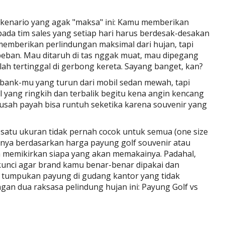
enario yang agak "maksa" ini: Kamu memberikan
da tim sales yang setiap hari harus berdesak-desakan
n memberikan perlindungan maksimal dari hujan, tapi
 beban. Mau ditaruh di tas nggak muat, mau dipegang
lah tertinggal di gerbong kereta. Sayang banget, kan?
 bank-mu yang turun dari mobil sedan mewah, tapi
l yang ringkih dan terbalik begitu kena angin kencang
 susah payah bisa runtuh seketika karena souvenir yang
satu ukuran tidak pernah cocok untuk semua (one size
h hanya berdasarkan harga payung golf souvenir atau
pa memikirkan siapa yang akan memakainya. Padahal,
kunci agar brand kamu benar-benar dipakai dan
t tumpukan payung di gudang kantor yang tidak
ngan dua raksasa pelindung hujan ini: Payung Golf vs