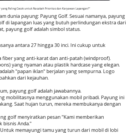
r yang Paling Cocok untuk Nasabah Prioritas dan Karyawan Lapangan?"
alam dunia payung: Payung Golf. Sesuai namanya, payung
olf di lapangan luas yang butuh perlindungan ekstra dari
t, payung golf adalah simbol status.
anya antara 27 hingga 30 inci. Ini cukup untuk
ber yang anti-karat dan anti-patah (windproof).
pons) yang nyaman atau plastik hardcase yang elegan.
adalah "papan iklan" berjalan yang sempurna. Logo
bahkan dari kejauhan.
um, payung golf adalah jawabannya.
g mobilitasnya menggunakan mobil pribadi. Payung ini
elakang. Saat hujan turun, mereka membukanya dengan
g golf menyiratkan pesan "Kami memberikan
 bisnis Anda."
Untuk memayungi tamu yang turun dari mobil di lobi