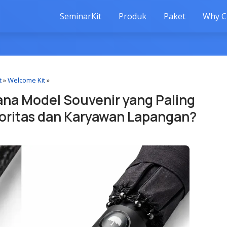
SeminarKit
Produk
Paket
Why C
t
»
Welcome Kit
»
Mana Model Souvenir yang Paling
oritas dan Karyawan Lapangan?