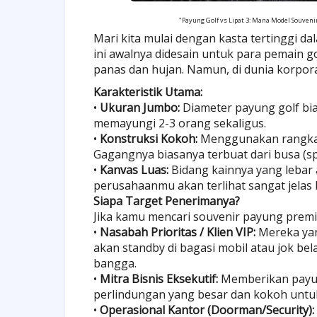
"Payung Golf vs Lipat 3: Mana Model Souveni
Mari kita mulai dengan kasta tertinggi d
ini awalnya didesain untuk para pemain g
panas dan hujan. Namun, di dunia korpora
Karakteristik Utama:
•
Ukuran Jumbo:
Diameter payung golf bias
memayungi 2-3 orang sekaligus.
•
Konstruksi Kokoh:
Menggunakan rangka fi
Gagangnya biasanya terbuat dari busa (s
•
Kanvas Luas:
Bidang kainnya yang lebar 
perusahaanmu akan terlihat sangat jelas 
Siapa Target Penerimanya?
Jika kamu mencari souvenir payung premi
•
Nasabah Prioritas / Klien VIP:
Mereka yan
akan standby di bagasi mobil atau jok b
bangga.
•
Mitra Bisnis Eksekutif:
Memberikan payun
perlindungan yang besar dan kokoh untuk
•
Operasional Kantor (Doorman/Security):