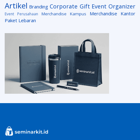
Artikel
Corporate Gift
Event Organizer
Branding
Merchandise Kantor
Merchandise Kampus
Event Perusahaan
Paket Lebaran