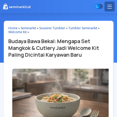
Home
»
Seminarkit
»
Souvenir Tumbler
»
Tumbler Seminarkit
»
Welcome Kit
»
Budaya Bawa Bekal: Mengapa Set
Mangkok & Cutlery Jadi Welcome Kit
Paling Dicintai Karyawan Baru