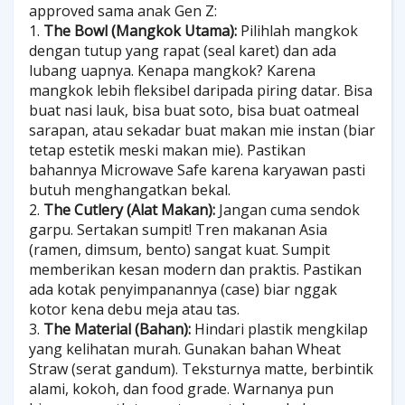
approved sama anak Gen Z:
1.
The Bowl (Mangkok Utama):
Pilihlah mangkok
dengan tutup yang rapat (seal karet) dan ada
lubang uapnya. Kenapa mangkok? Karena
mangkok lebih fleksibel daripada piring datar. Bisa
buat nasi lauk, bisa buat soto, bisa buat oatmeal
sarapan, atau sekadar buat makan mie instan (biar
tetap estetik meski makan mie). Pastikan
bahannya Microwave Safe karena karyawan pasti
butuh menghangatkan bekal.
2.
The Cutlery (Alat Makan):
Jangan cuma sendok
garpu. Sertakan sumpit! Tren makanan Asia
(ramen, dimsum, bento) sangat kuat. Sumpit
memberikan kesan modern dan praktis. Pastikan
ada kotak penyimpanannya (case) biar nggak
kotor kena debu meja atau tas.
3.
The Material (Bahan):
Hindari plastik mengkilap
yang kelihatan murah. Gunakan bahan Wheat
Straw (serat gandum). Teksturnya matte, berbintik
alami, kokoh, dan food grade. Warnanya pun