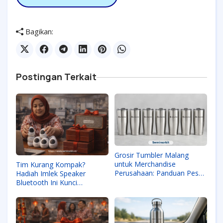
Bagikan:
Postingan Terkait
Grosir Tumbler Malang
untuk Merchandise
Tim Kurang Kompak?
Perusahaan: Panduan Pesan
Hadiah Imlek Speaker
Partai Besar
Bluetooth Ini Kunci
'Harmony' yang Bikin
Karyawan Loyal!