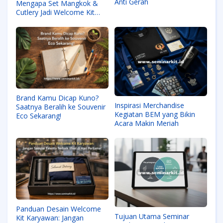
Anti Gerah
Mengapa Set Mangkok &
Cutlery Jadi Welcome Kit
Paling Dicintai Karyawan
Baru
Brand Kamu Dicap Kuno?
Inspirasi Merchandise
Saatnya Beralih ke Souvenir
Kegiatan BEM yang Bikin
Eco Sekarang!
Acara Makin Meriah
Panduan Desain Welcome
Tujuan Utama Seminar
Kit Karyawan: Jangan