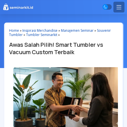
Home
»
Inspirasi Merchandise
»
Manajemen Seminar
»
Souvenir
Tumbler
»
Tumbler Seminarkit
»
Awas Salah Pilih! Smart Tumbler vs
Vacuum Custom Terbaik