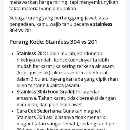
menawarkan harga miring, tapi menyembunyikan
fakta material yang digunakan.
Sebagai orang yang bertanggung jawab atas
pengadaan, kamu wajib tahu bedanya
stainless
304 vs 201
.
Perang Kode: Stainless 304 vs 201
Stainless 201:
Lebih murah, kandungan
nikelnya rendah. Konsekuensinya? Ia lebih
mudah berkarat jika sering terkena air asam
(kopi, jus jeruk). Jika souvenirmu berkarat
dalam 3 bulan, bayangkan apa yang dipikirkan
klien tentang kualitas jasamu.
Stainless 304 (Food Grade):
Ini standar
emasnya. Tahan karat, tidak bereaksi dengan
minuman, dan jauh lebih awet.
Cara Cek Sederhana:
Gunakan magnet.
Stainless 304 asli biasanya tidak menarik
magnet (atau sangat lemah), sedangkan tipe
201 atau besi biasa akan menempel kuat.