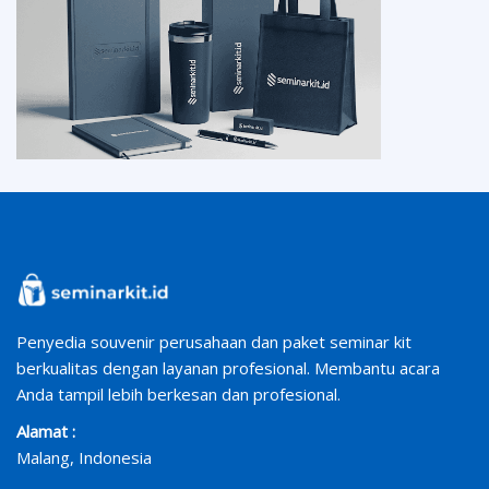
Penyedia souvenir perusahaan dan paket seminar kit
berkualitas dengan layanan profesional. Membantu acara
Anda tampil lebih berkesan dan profesional.
Alamat :
Malang, Indonesia