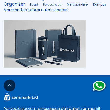
Organizer
Merchandise Kampus
Event Perusahaan
Merchandise Kantor
Paket Lebaran
Penyedia souvenir perusahaan dan paket seminar kit