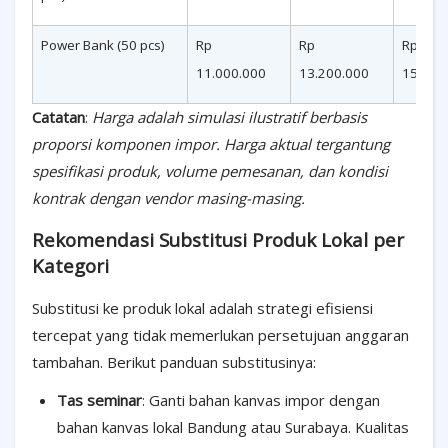
Power Bank (50 pcs)
Rp
Rp
Rp
11.000.000
13.200.000
15.950
Catatan
:
Harga adalah simulasi ilustratif berbasis
proporsi komponen impor. Harga aktual tergantung
spesifikasi produk, volume pemesanan, dan kondisi
kontrak dengan vendor masing-masing.
Rekomendasi Substitusi Produk Lokal per
Kategori
Substitusi ke produk lokal adalah strategi efisiensi
tercepat yang tidak memerlukan persetujuan anggaran
tambahan. Berikut panduan substitusinya:
Tas seminar
: Ganti bahan kanvas impor dengan
bahan kanvas lokal Bandung atau Surabaya. Kualitas