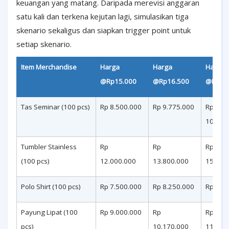
keuangan yang matang. Daripada merevisi anggaran
satu kali dan terkena kejutan lagi, simulasikan tiga
skenario sekaligus dan siapkan trigger point untuk
setiap skenario.
Item Merchandise
Harga
Harga
Harga
@Rp15.000
@Rp16.500
@Rp18
Tas Seminar (100 pcs)
Rp 8.500.000
Rp 9.775.000
Rp
10.625
Tumbler Stainless
Rp
Rp
Rp
(100 pcs)
12.000.000
13.800.000
15.960
Polo Shirt (100 pcs)
Rp 7.500.000
Rp 8.250.000
Rp 8.9
Payung Lipat (100
Rp 9.000.000
Rp
Rp
pcs)
10.170.000
11.250