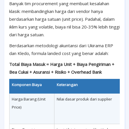
Banyak tim procurement yang membuat kesalahan
klasik: membandingkan harga dari vendor hanya
berdasarkan harga satuan (unit price). Padahal, dalam
iklim kurs yang volatile, biaya riil bisa 20-35% lebih tinggi
dari harga satuan.
Berdasarkan metodologi akuntansi dari Ukirama ERP
dan Kledo, formula landed cost yang benar adalah:
Total Biaya Masuk = Harga Unit + Biaya Pengiriman +
Bea Cukai + Asuransi + Risiko + Overhead Bank
Komponen Biaya
Keterangan
E
Harga Barang (Unit
Nilai dasar produk dari supplier
T
Price)
t
U