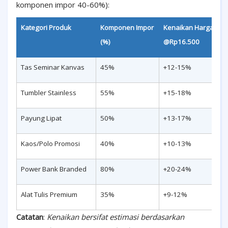
komponen impor 40-60%):
Kategori Produk
Komponen Impor
Kenaikan Harga
(%)
@Rp16.500
Tas Seminar Kanvas
45%
+12-15%
Tumbler Stainless
55%
+15-18%
Payung Lipat
50%
+13-17%
Kaos/Polo Promosi
40%
+10-13%
Power Bank Branded
80%
+20-24%
Alat Tulis Premium
35%
+9-12%
Catatan
:
Kenaikan bersifat estimasi berdasarkan