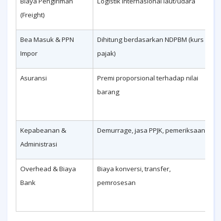
Biaya Pengiriman
Logistik internasional laut/udara
T
(Freight)
U
Bea Masuk & PPN
Dihitung berdasarkan NDPBM (kurs
O
Impor
pajak)
r
Asuransi
Premi proporsional terhadap nilai
S
barang
n
U
Kepabeanan &
Demurrage, jasa PPJK, pemeriksaan
R
Administrasi
d
Overhead & Biaya
Biaya konversi, transfer,
S
Bank
pemrosesan
b
b