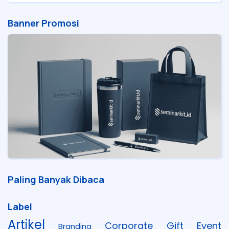
Banner Promosi
Paling Banyak Dibaca
Label
Artikel
Corporate Gift
Event
Branding