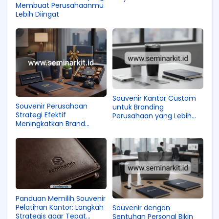
Membuat Perusahaanmu
Lebih Diingat
Souvenir Kantor Custom
Souvenir Perusahaan
untuk Branding
Strategi Efektif
Perusahaan yang Lebih
Meningkatkan Brand
Kuat
Awareness dan Loyalitas
Pelanggan
Panduan Memilih Souvenir
Pelatihan Kantor: Langkah
Souvenir dengan
Strategis agar Tepat
Sentuhan Personal Bikin