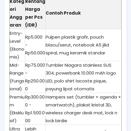
Kateg
Rentang
ori
Harga
Contoh Produk
Angg
per Pcs
aran
(IDR)
Entry-
Rp5.000
Pulpen plastik grafir, pouch
Level
-
blacu/serut, notebook A5 jilid
(Ekono
Rp50.000
spiral, mug keramik standar
mis)
Mid-
Rp75.000
Tumbler Niagara stainless SUS
Range
-
304, powerbank 10.000 mAh logo
(Fungs
Rp250.00
LED, polo shirt lacoste pique,
ional)
0
payung lipat otomatis
Premiu
Rp300.00
Hampers set (tumbler + agenda +
m
0 -
smartwatch), plakat kristal 3D,
(Eksklu
Rp1.500.0
wireless charger desk mat, lock n
sif)
00
lock birdie
Ultra
Lebih