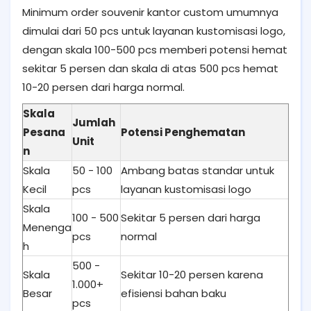
Minimum order souvenir kantor custom umumnya
dimulai dari 50 pcs untuk layanan kustomisasi logo,
dengan skala 100-500 pcs memberi potensi hemat
sekitar 5 persen dan skala di atas 500 pcs hemat
10-20 persen dari harga normal.
Skala
Jumlah
Pesana
Potensi Penghematan
Unit
n
Skala
50 - 100
Ambang batas standar untuk
Kecil
pcs
layanan kustomisasi logo
Skala
100 - 500
Sekitar 5 persen dari harga
Menenga
pcs
normal
h
500 -
Skala
Sekitar 10-20 persen karena
1.000+
Besar
efisiensi bahan baku
pcs