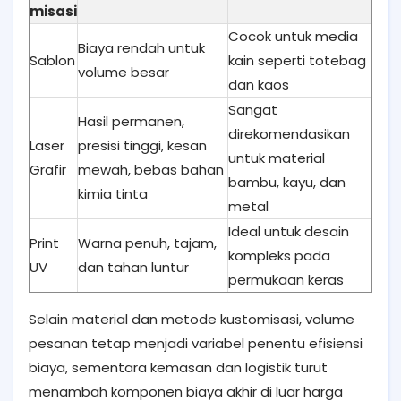
misasi
Cocok untuk media
Biaya rendah untuk
Sablon
kain seperti totebag
volume besar
dan kaos
Sangat
Hasil permanen,
direkomendasikan
Laser
presisi tinggi, kesan
untuk material
Grafir
mewah, bebas bahan
bambu, kayu, dan
kimia tinta
metal
Ideal untuk desain
Print
Warna penuh, tajam,
kompleks pada
UV
dan tahan luntur
permukaan keras
Selain material dan metode kustomisasi, volume
pesanan tetap menjadi variabel penentu efisiensi
biaya, sementara kemasan dan logistik turut
menambah komponen biaya akhir di luar harga