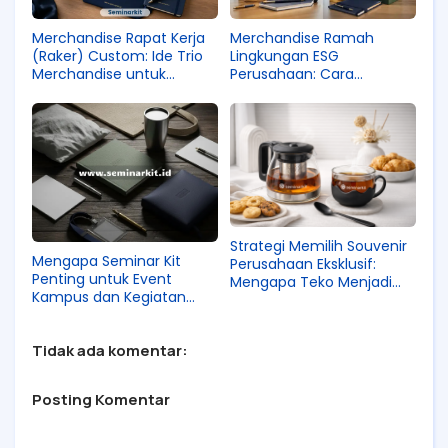
Merchandise Rapat Kerja
Merchandise Ramah
(Raker) Custom: Ide Trio
Lingkungan ESG
Merchandise untuk
Perusahaan: Cara
Kekompakan Tim
Membedakan Eco-
Friendly Asli dari Jebakan
Greenwashing
Strategi Memilih Souvenir
Mengapa Seminar Kit
Perusahaan Eksklusif:
Penting untuk Event
Mengapa Teko Menjadi
Kampus dan Kegiatan
Tren Baru untuk
Akademik
Corporate Gifting?
Tidak ada komentar:
Posting Komentar