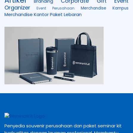
Artikel
Corporate Gift
Event
Branding
Organizer
Merchandise Kampus
Event Perusahaan
Merchandise Kantor
Paket Lebaran
Penyedia souvenir perusahaan dan paket seminar kit
berkualitas dengan layanan profesional. Membantu