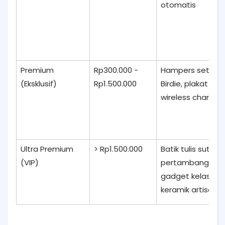
otomatis
Premium
Rp300.000 -
Hampers set, Loc
(Eksklusif)
Rp1.500.000
Birdie, plakat kris
wireless charger
Ultra Premium
> Rp1.500.000
Batik tulis sutra, 
(VIP)
pertambangan/al
gadget kelas ata
keramik artisan