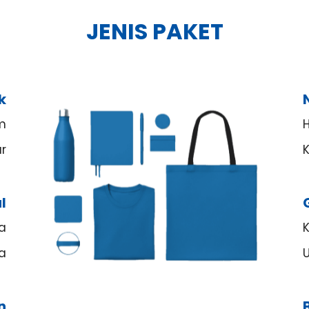
JENIS PAKET
k
m
ar
l
na
ga
n