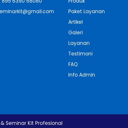
 895 6390 68080
Produk
eminarkit@gmail.com
Paket Layanan
Artikel
Galeri
Layanan
Testimoni
FAQ
Info Admin
& Seminar Kit Profesional