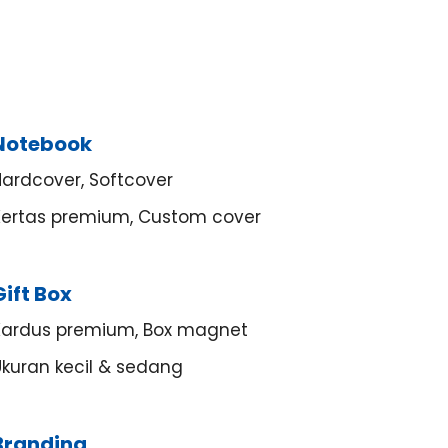
Notebook
Hardcover, Softcover
Kertas premium, Custom cover
Gift Box
Kardus premium, Box magnet
Ukuran kecil & sedang
Branding