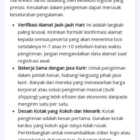
Ide kreatif harus didukung oleh eksekusi logistik yang
presisi. Kesalahan dalam pengiriman dapat merusak
keseluruhan pengalaman.
Verifikasi Alamat Jauh-jauh Hari:
Ini adalah langkah
paling krusial. Kirimkan formulir konfirmasi alamat
kepada semua peserta yang akan menerima box
setidaknya H-7 atau H-10 sebelum batas waktu
pengiriman. Jangan mengandalkan data alamat saat
registrasi awal.
Bekerja Sama dengan Jasa Kurir:
Untuk pengiriman
dalam jumlah besar, hubungi langsung pihak jasa
kurir. Banyak dari mereka yang menawarkan harga
korporat atau solusi pengiriman massal (
bulk
shipping
) yang lebih efisien dan ekonomis daripada
mengirim satu per satu.
Desain Kotak yang Kokoh dan Menarik:
Kotak
pengiriman adalah kesan pertama. Gunakan kotak
kardus yang kokoh agar isinya tidak rusak.
Pertimbangkan untuk menambahkan stiker logo atau
sleeve
kertas di bagian luar. Di bagian dalam,