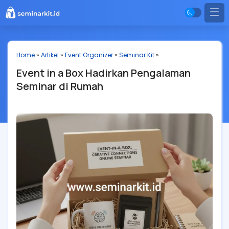
Home
»
Artikel
»
Event Organizer
»
Seminar Kit
»
Event in a Box Hadirkan Pengalaman
Seminar di Rumah