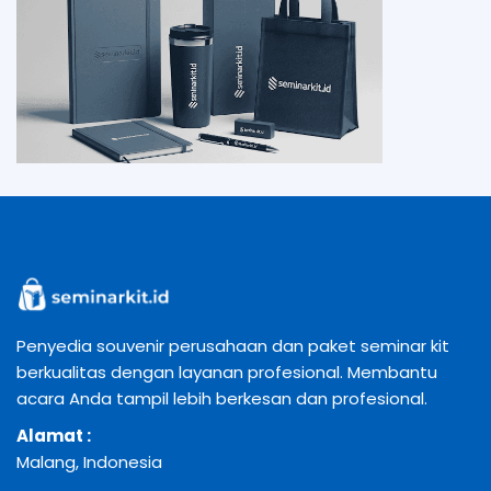
Penyedia souvenir perusahaan dan paket seminar kit
berkualitas dengan layanan profesional. Membantu
acara Anda tampil lebih berkesan dan profesional.
Alamat :
Malang, Indonesia