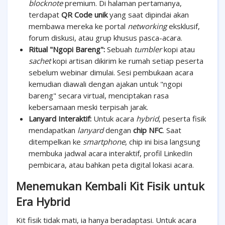
blocknote
premium. Di halaman pertamanya,
terdapat
QR Code unik
yang saat dipindai akan
membawa mereka ke portal
networking
eksklusif,
forum diskusi, atau grup khusus pasca-acara.
Ritual "Ngopi Bareng":
Sebuah
tumbler
kopi atau
sachet
kopi artisan dikirim ke rumah setiap peserta
sebelum webinar dimulai. Sesi pembukaan acara
kemudian diawali dengan ajakan untuk "ngopi
bareng" secara virtual, menciptakan rasa
kebersamaan meski terpisah jarak.
Lanyard Interaktif:
Untuk acara
hybrid
, peserta fisik
mendapatkan
lanyard
dengan
chip NFC
. Saat
ditempelkan ke
smartphone
, chip ini bisa langsung
membuka jadwal acara interaktif, profil LinkedIn
pembicara, atau bahkan peta digital lokasi acara.
Menemukan Kembali Kit Fisik untuk
Era Hybrid
Kit fisik tidak mati, ia hanya beradaptasi. Untuk acara