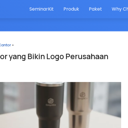
SeminarKit
Produk
Paket
Why Ch
Kantor
»
or yang Bikin Logo Perusahaan