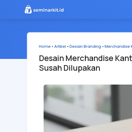
Home
»
Artikel
»
Desain Branding
»
Merchandise 
Desain Merchandise Kant
Susah Dilupakan