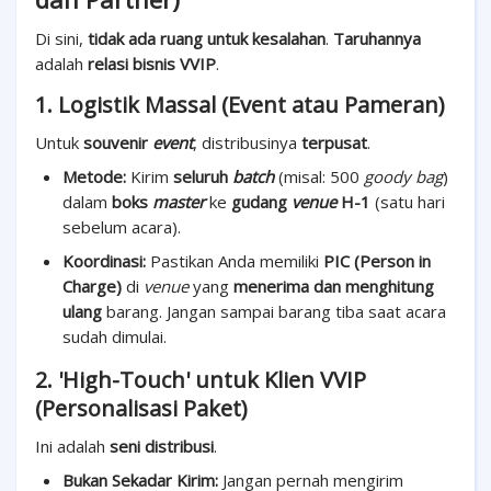
Di sini,
tidak ada ruang untuk kesalahan
.
Taruhannya
adalah
relasi bisnis VVIP
.
1. Logistik Massal (Event atau Pameran)
Untuk
souvenir
event
, distribusinya
terpusat
.
Metode:
Kirim
seluruh
batch
(misal: 500
goody bag
)
dalam
boks
master
ke
gudang
venue
H-1
(satu hari
sebelum acara).
Koordinasi:
Pastikan Anda memiliki
PIC (Person in
Charge)
di
venue
yang
menerima dan menghitung
ulang
barang. Jangan sampai barang tiba saat acara
sudah dimulai.
2. 'High-Touch' untuk Klien VVIP
(Personalisasi Paket)
Ini adalah
seni distribusi
.
Bukan Sekadar Kirim:
Jangan pernah mengirim