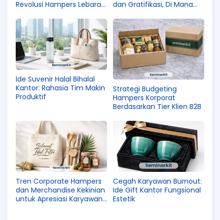
Revolusi Hampers Lebaran
dan Gratifikasi, Di Mana
Wellness
Batasnya?
Ide Suvenir Halal Bihalal
Kantor: Rahasia Tim Makin
Strategi Budgeting
Produktif
Hampers Korporat
Berdasarkan Tier Klien B2B
Tren Corporate Hampers
Cegah Karyawan Burnout:
dan Merchandise Kekinian
Ide Gift Kantor Fungsional
untuk Apresiasi Karyawan
Estetik
Gen Z