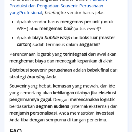
Produksi dan Pengadaan Souvenir Perusahaan
yangProfesional
,
briefing
ke vendor harus jelas:
Apakah vendor harus
mengemas per unit
(untuk
WFH) atau
mengemas
bulk
(untuk
event
)?
Apakah
biaya
bubble wrap
dan
boks luar (master
carton)
sudah termasuk dalam
anggaran
?
Perencanaan logistik yang
terintegrasi
dari awal akan
menghemat biaya
dan
mencegah kepanikan
di akhir.
Distribusi souvenir perusahaan
adalah
babak final
dari
strategi
branding
Anda.
Souvenir
yang hebat,
kemasan
yang mewah, dan
ide
yang cemerlang akan
kehilangan nilainya
jika
eksekusi
pengirimannya gagal
. Dengan
merencanakan logistik
berdasarkan
segmen audiens
(internal/eksternal) dan
menjamin personalisasi
, Anda memastikan
investasi
Anda
tiba dengan sempurna
di tangan penerima.
FAQ