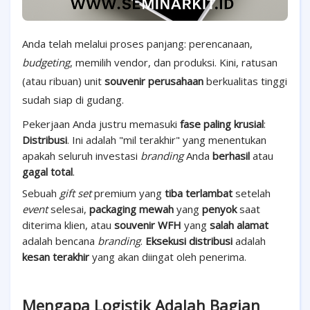
Anda telah melalui proses panjang: perencanaan,
budgeting
, memilih vendor, dan produksi. Kini, ratusan
(atau ribuan) unit
souvenir perusahaan
berkualitas tinggi
sudah siap di gudang.
Pekerjaan Anda justru memasuki
fase paling krusial
:
Distribusi
. Ini adalah "mil terakhir" yang menentukan
apakah seluruh investasi
branding
Anda
berhasil
atau
gagal total
.
Sebuah
gift set
premium yang
tiba terlambat
setelah
event
selesai,
packaging mewah
yang
penyok
saat
diterima klien, atau
souvenir WFH
yang
salah alamat
adalah bencana
branding
.
Eksekusi distribusi
adalah
kesan terakhir
yang akan diingat oleh penerima.
Mengapa Logistik Adalah Bagian