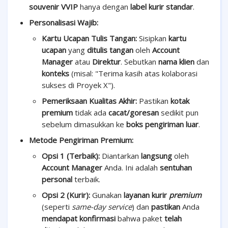
souvenir VVIP
hanya dengan
label kurir standar
.
Personalisasi Wajib:
Kartu Ucapan Tulis Tangan:
Sisipkan
kartu
ucapan
yang
ditulis tangan
oleh
Account
Manager
atau
Direktur
. Sebutkan
nama klien
dan
konteks
(misal: "Terima kasih atas kolaborasi
sukses di Proyek X").
Pemeriksaan Kualitas Akhir:
Pastikan
kotak
premium
tidak ada
cacat/goresan
sedikit pun
sebelum dimasukkan ke
boks pengiriman luar
.
Metode Pengiriman Premium:
Opsi 1 (Terbaik):
Diantarkan
langsung
oleh
Account Manager
Anda. Ini adalah
sentuhan
personal
terbaik.
Opsi 2 (Kurir):
Gunakan
layanan kurir
premium
(seperti
same-day service
) dan
pastikan
Anda
mendapat konfirmasi
bahwa paket
telah