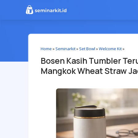
Home
»
Seminarkit
»
Set Bowl
»
Welcome Kit
»
Bosen Kasih Tumbler Teru
Mangkok Wheat Straw Ja