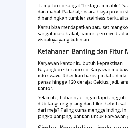
Tampilan ini sangat "Instagrammable". Saat
dan mahal. Padahal, secara biaya produks
dibandingkan tumbler stainless berkualita
Kamu bisa mendapatkan satu set mangkok
sangat masuk akal, namun perceived value
visualnya yang kekinian.
Ketahanan Banting dan Fitur 
Karyawan kantor itu butuh kepraktisan.
Bayangkan skenario ini: Karyawanmu baw
microwave. Ribet kan harus pindah-pind
panas hingga 120 derajat Celcius. Jadi, 
kantor.
Selain itu, bahannya ringan tapi tanggu
dikit langsung prang dan bikin heboh sat
dari meja? Paling cuma menggelinding. 
jangka panjang, bahkan untuk karyawan 
Simbol Kepedulian Lingkungan 