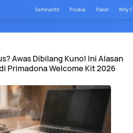
SeminarKit
Produk
Paket
Why C
s? Awas Dibilang Kuno! Ini Alasan
di Primadona Welcome Kit 2026