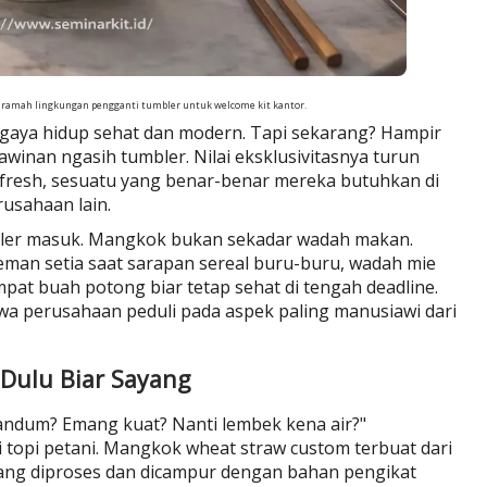
ramah lingkungan pengganti tumbler untuk welcome kit kantor
.
 gaya hidup sehat dan modern. Tapi sekarang? Hampir
awinan ngasih tumbler. Nilai eksklusivitasnya turun
fresh, sesuatu yang benar-benar mereka butuhkan di
rusahaan lain.
tumbler masuk. Mangkok bukan sekadar wadah makan.
man setia saat sarapan sereal buru-buru, wadah mie
mpat buah potong biar tetap sehat di tengah deadline.
perusahaan peduli pada aspek paling manusiawi dari
 Dulu Biar Sayang
andum? Emang kuat? Nanti lembek kena air?"
 topi petani. Mangkok wheat straw custom terbuat dari
yang diproses dan dicampur dengan bahan pengikat