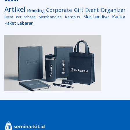
Artikel
Corporate Gift
Event Organizer
Branding
Merchandise Kantor
Merchandise Kampus
Event Perusahaan
Paket Lebaran