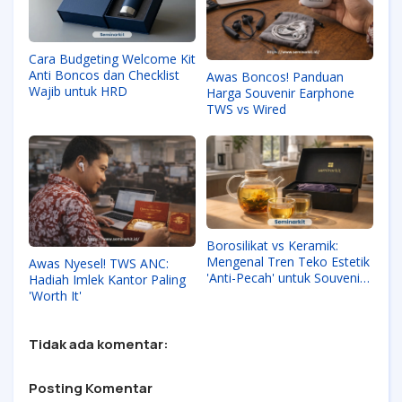
Cara Budgeting Welcome Kit
Anti Boncos dan Checklist
Awas Boncos! Panduan
Wajib untuk HRD
Harga Souvenir Earphone
TWS vs Wired
Borosilikat vs Keramik:
Mengenal Tren Teko Estetik
Awas Nyesel! TWS ANC:
'Anti-Pecah' untuk Souvenir
Hadiah Imlek Kantor Paling
Premium Kantor
'Worth It'
Tidak ada komentar:
Posting Komentar