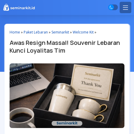
Home
»
Paket Lebaran
»
Seminarkit
»
Welcome Kit
»
Awas Resign Massal! Souvenir Lebaran
Kunci Loyalitas Tim