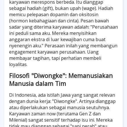
karyawan merespons berbeda. Itu dianggap
sebagai hadiah (gift), bukan upah (wage). Hadiah
memicu pelepasan dopamin dan oksitosin
(hormon kebahagiaan dan cinta). Pesan bawah
sadar yang diterima karyawan adalah: "Perusahaan
ini peduli sama aku. Mereka menyisihkan
anggaran ekstra di luar kewajiban cuma buat
nyenengin aku." Perasaan inilah yang membangun
engagement karyawan perusahaan. Uang
membayar tagihan, tapi perhatian membeli
loyalitas.
Filosofi "Diwongke": Memanusiakan
Manusia dalam Tim
Di Indonesia, ada istilah Jawa yang sangat relevan
dengan dunia kerja: "Diwongke". Artinya dianggap
atau diperlakukan sebagai manusia seutuhnya.
Karyawan zaman now (terutama Gen Z dan
Milenial) sangat sensitif terhadap isu ini. Mereka
tidak mau dianggap sebagai "sapi perah" atau