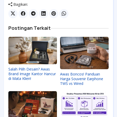
Bagikan:
Postingan Terkait
Salah Pilih Desain? Awas
Brand Image Kantor Hancur
Awas Boncos! Panduan
di Mata Klien!
Harga Souvenir Earphone
TWS vs Wired