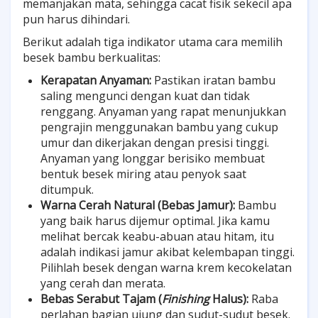
memanjakan mata, sehingga cacat fisik sekecil apa
pun harus dihindari.
Berikut adalah tiga indikator utama cara memilih
besek bambu berkualitas:
Kerapatan Anyaman:
Pastikan iratan bambu
saling mengunci dengan kuat dan tidak
renggang. Anyaman yang rapat menunjukkan
pengrajin menggunakan bambu yang cukup
umur dan dikerjakan dengan presisi tinggi.
Anyaman yang longgar berisiko membuat
bentuk besek miring atau penyok saat
ditumpuk.
Warna Cerah Natural (Bebas Jamur):
Bambu
yang baik harus dijemur optimal. Jika kamu
melihat bercak keabu-abuan atau hitam, itu
adalah indikasi jamur akibat kelembapan tinggi.
Pilihlah besek dengan warna krem kecokelatan
yang cerah dan merata.
Bebas Serabut Tajam (
Finishing
Halus):
Raba
perlahan bagian ujung dan sudut-sudut besek.