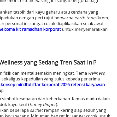
liki motif estetik. Barang ini sangat berguna bagi
hkan tasbih dari kayu gaharu atau cendana yang
ipadukan dengan peci rajut berwarna
earth tone
(krem,
an personal ini sangat cocok diaplikasikan sejak awal
 welcome kit ramadhan korporat
untuk menyemarakkan
 Wellness yang Sedang Tren Saat Ini?
n fisik dan mental semakin meningkat. Tema
wellness
ekaligus kepedulian yang tulus kepada penerima
n
konsep mindful iftar korporat 2026 retensi karyawan
p.
 simbol kesehatan dan keberkahan. Kemas madu dalam
ok kayu kecil (
honey dipper
).
kan beberapa
sachet
rempah kering siap seduh yang
, dan kayu secang. Minuman hangat ini sangat cocok untuk