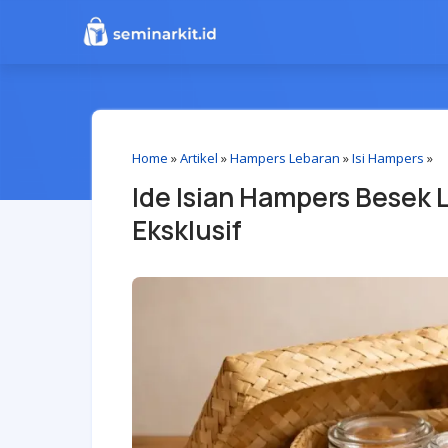
Home
»
Artikel
»
Hampers Lebaran
»
Isi Hampers
»
Ide Isian Hampers Besek 
Eksklusif