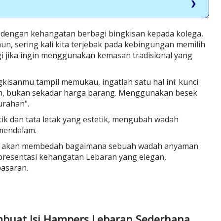
k dengan kehangatan berbagi bingkisan kepada kolega,
n, sering kali kita terjebak pada kebingungan memilih
lagi jika ingin menggunakan kemasan tradisional yang
gkisanmu tampil memukau, ingatlah satu hal ini: kunci
an, bukan sekadar harga barang. Menggunakan besek
urahan".
tik dan tata letak yang estetik, mengubah wadah
 mendalam.
kita akan membedah bagaimana sebuah wadah anyaman
presentasi kehangatan Lebaran yang elegan,
pasaran.
uat Isi Hampers Lebaran Sederhana