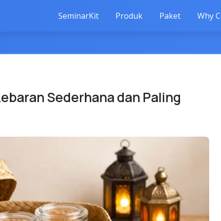
SeminarKit
Produk
Paket
Why C
Lebaran Sederhana dan Paling