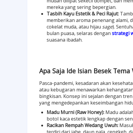
mudah dilipat sekecil dompet, dan memi
mereka yang sering bepergian.
Tasbih Kayu Estetik & Peci Rajut:
Tamba
memberikan aroma penenang alami, d
cokelat muda, atau hijau
sage
). Sentuh
bulan puasa, selaras dengan
strategi
suasana ibadah.
Apa Saja Ide Isian Besek Tema
Pasca-pandemi, kesadaran akan kesehata
atau kebugaran menawarkan kehangatan s
bingkisan. Konsep ini sejalan dengan tre
yang mengedepankan keseimbangan hidu
Madu Murni (Raw Honey):
Madu adalah
botol kaca estetik lengkap dengan send
Racikan Rempah Wedang Uwuh:
Masuk
terdiri dari jahe, daun pala, cengkeh